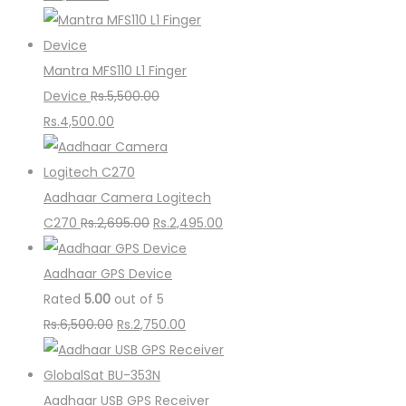
price
price
was:
is:
Rs.3,500.00.
Rs.1,650.00.
Mantra MFS110 L1 Finger
Device
Rs.
5,500.00
Original
Current
Rs.
4,500.00
price
price
was:
is:
Rs.5,500.00.
Rs.4,500.00.
Aadhaar Camera Logitech
Original
Current
C270
Rs.
2,695.00
Rs.
2,495.00
price
price
was:
is:
Aadhaar GPS Device
Rs.2,695.00.
Rs.2,495.00.
Rated
5.00
out of 5
Original
Current
Rs.
6,500.00
Rs.
2,750.00
price
price
was:
is:
Rs.6,500.00.
Rs.2,750.00.
Aadhaar USB GPS Receiver