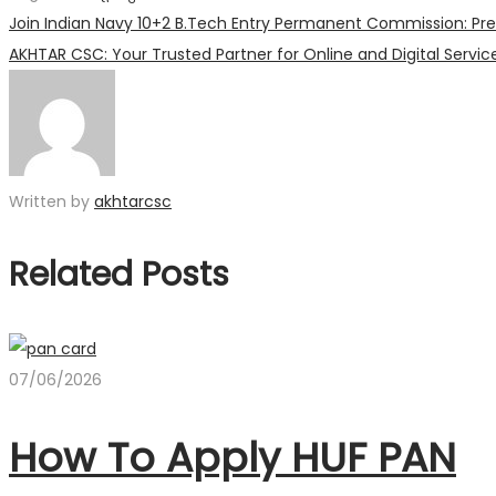
Post
Previous
Join Indian Navy 10+2 B.Tech Entry Permanent Commission: Prep
post:
Next
AKHTAR CSC: Your Trusted Partner for Online and Digital Servic
navigation
post:
Written by
akhtarcsc
Related Posts
07/06/2026
How To Apply HUF PAN