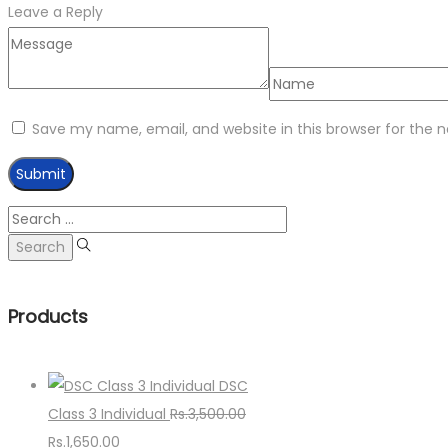
Leave a Reply
Save my name, email, and website in this browser for the 
Search
for:
Products
DSC
Class 3 Individual
Rs.
3,500.00
Original
Current
Rs.
1,650.00