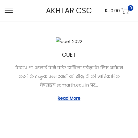
0
AKHTAR CSC
Rs.
0.00
S
S
k
k
i
i
p
p
t
t
CUET
o
o
n
c
केटCUET अप्लाई कैसे करे? दाखिला परीक्षा के लिए आवेदन
a
o
करने के इच्छुक उम्मीदवारों को सीयूईटी की आधिकारिक
v
n
वेबसाइट samarth.edu.in पर…
i
t
Read More
g
e
a
n
t
t
i
o