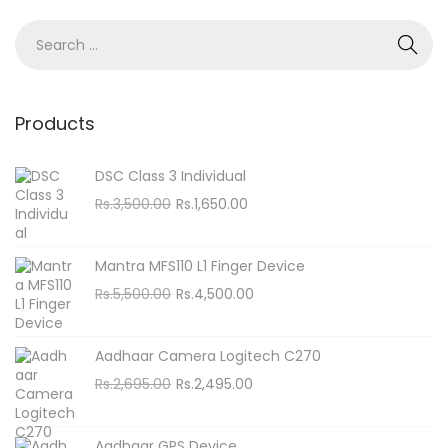
n
S
e
a
r
Products
c
h
DSC Class 3 Individual
f
O
C
Rs.
3,500.00
Rs.
1,650.00
o
r
u
i
r
r
Mantra MFS110 L1 Finger Device
g
r
:
O
C
Rs.
5,500.00
Rs.
4,500.00
i
e
r
u
n
n
i
r
Aadhaar Camera Logitech C270
a
t
g
r
O
C
Rs.
2,695.00
Rs.
2,495.00
l
p
i
e
r
u
p
r
n
n
i
r
r
i
Aadhaar GPS Device